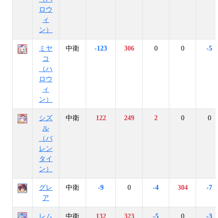
ロウ
ィ
ン）
ミヤ
中衛
-123
306
0
0
-5
コ
（ハ
ロウ
ィ
ン）
シズ
中衛
122
249
2
0
0
ル
（バ
レン
タイ
ン）
グレ
中衛
-9
0
-4
304
-7
ア
レム
中衛
132
323
-5
0
-3