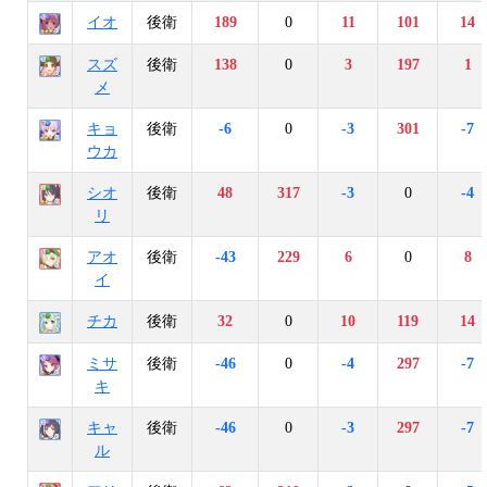
イオ
後衛
189
0
11
101
14
スズ
後衛
138
0
3
197
1
メ
キョ
後衛
-6
0
-3
301
-7
ウカ
シオ
後衛
48
317
-3
0
-4
リ
アオ
後衛
-43
229
6
0
8
イ
チカ
後衛
32
0
10
119
14
ミサ
後衛
-46
0
-4
297
-7
キ
キャ
後衛
-46
0
-3
297
-7
ル