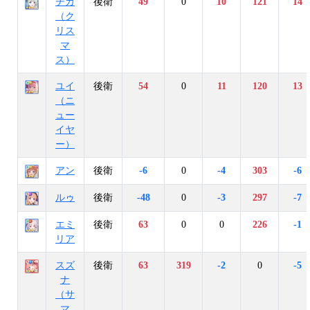
チカ
後衛
49
0
10
121
14
（ク
リス
マ
ス）
ユイ
後衛
54
0
11
120
13
（ニ
ュー
イヤ
ー）
アン
後衛
-6
0
-4
303
-6
ルゥ
後衛
-48
0
-3
297
-7
エミ
後衛
63
0
0
226
-1
リア
スズ
後衛
63
319
-2
0
-5
ナ
（サ
マ