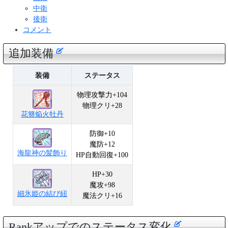
中衛
後衛
コメント
追加装備
装備
ステータス
物理攻撃力+104
物理クリ+28
花簪焔火牡丹
防御+10
魔防+12
海龍神の髪飾り
HP自動回復+100
HP+30
魔攻+98
細氷姫の結び紐
魔法クリ+16
Rankアップでのステータス変化