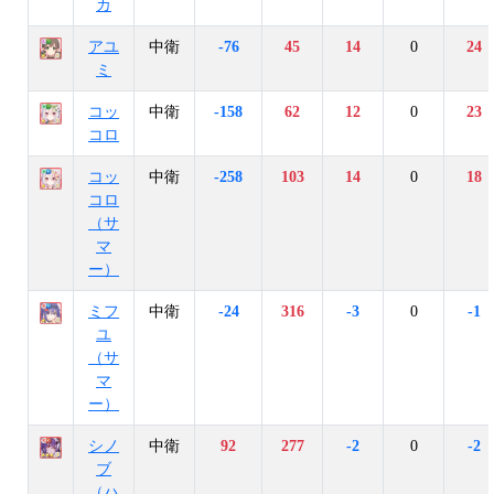
カ
アユ
中衛
-76
45
14
0
24
ミ
コッ
中衛
-158
62
12
0
23
コロ
コッ
中衛
-258
103
14
0
18
コロ
（サ
マ
ー）
ミフ
中衛
-24
316
-3
0
-1
ユ
（サ
マ
ー）
シノ
中衛
92
277
-2
0
-2
ブ
（ハ