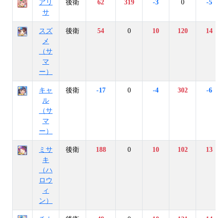
アリ
後衛
62
319
-3
0
-5
サ
スズ
後衛
54
0
10
120
14
メ
（サ
マ
ー）
キャ
後衛
-17
0
-4
302
-6
ル
（サ
マ
ー）
ミサ
後衛
188
0
10
102
13
キ
（ハ
ロウ
ィ
ン）