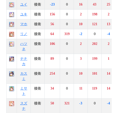
ユイ
後衛
-23
0
16
43
25
ユキ
後衛
156
0
2
198
2
マホ
後衛
56
0
10
121
13
リノ
後衛
64
319
-2
0
-4
ハツ
後衛
106
0
2
202
2
ネ
ナナ
後衛
89
0
3
199
1
カ
カス
後衛
254
0
10
101
14
ミ
ミサ
後衛
34
0
11
119
14
ト
スズ
後衛
50
321
-3
0
-4
ナ