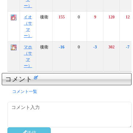
ー）
イオ
後衛
155
0
9
120
12
（サ
マ
ー）
マホ
後衛
-16
0
-3
302
-7
（サ
マ
ー）
コメント
コメント一覧
送信