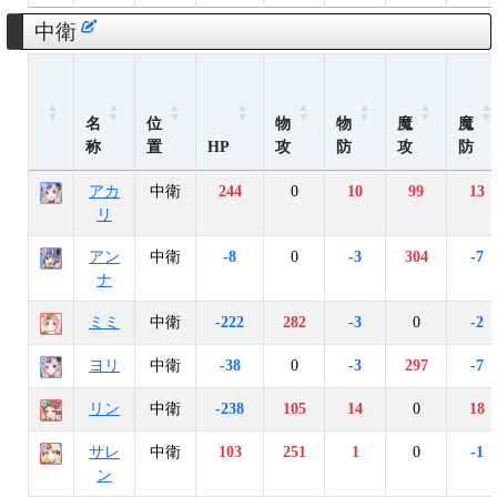
中衛
名
位
物
物
魔
魔
称
置
HP
攻
防
攻
防
アカ
中衛
244
0
10
99
13
リ
アン
中衛
-8
0
-3
304
-7
ナ
ミミ
中衛
-222
282
-3
0
-2
ヨリ
中衛
-38
0
-3
297
-7
リン
中衛
-238
105
14
0
18
サレ
中衛
103
251
1
0
-1
ン