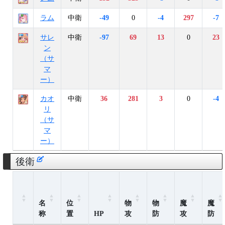
ラム
中衛
-49
0
-4
297
-7
サレ
中衛
-97
69
13
0
23
ン
（サ
マ
ー）
カオ
中衛
36
281
3
0
-4
リ
（サ
マ
ー）
後衛
名
位
物
物
魔
魔
称
置
HP
攻
防
攻
防