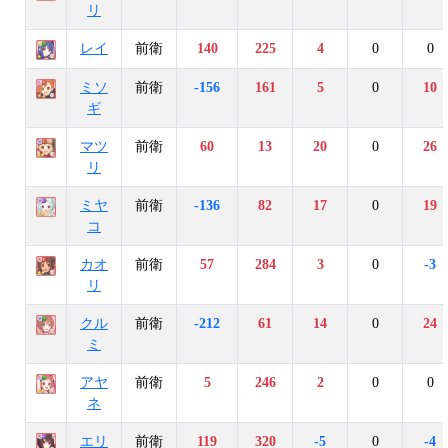
リ
レイ
前衛
140
225
4
0
0
ミソ
前衛
-156
161
5
0
10
ギ
マツ
前衛
60
13
20
0
26
リ
ミヤ
前衛
-136
82
17
0
19
コ
カオ
前衛
57
284
3
0
-3
リ
クル
前衛
-212
61
14
0
24
ミ
アヤ
前衛
5
246
2
0
0
ネ
エリ
前衛
119
320
-5
0
-4