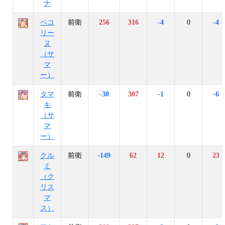
ナ
ペコ
前衛
256
316
-4
0
-4
リー
ヌ
（サ
マ
ー）
タマ
前衛
-30
307
-1
0
-6
キ
（サ
マ
ー）
クル
前衛
-149
62
12
0
23
ミ
（ク
リス
マ
ス）