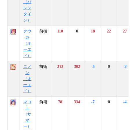
（バ
レン
タイ
ン）
クウ
前衛
110
0
18
22
27
カ
（オ
ーエ
ド）
ニノ
前衛
212
302
-5
0
-3
ン
（オ
ーエ
ド）
マコ
前衛
78
334
-7
0
-4
ト
（サ
マ
ー）