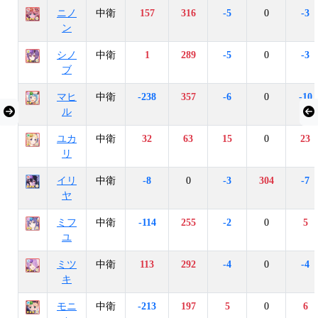
ニノ
中衛
157
316
-5
0
-3
ン
シノ
中衛
1
289
-5
0
-3
ブ
マヒ
中衛
-238
357
-6
0
-10
ル
ユカ
中衛
32
63
15
0
23
リ
イリ
中衛
-8
0
-3
304
-7
ヤ
ミフ
中衛
-114
255
-2
0
5
ユ
ミツ
中衛
113
292
-4
0
-4
キ
モニ
中衛
-213
197
5
0
6