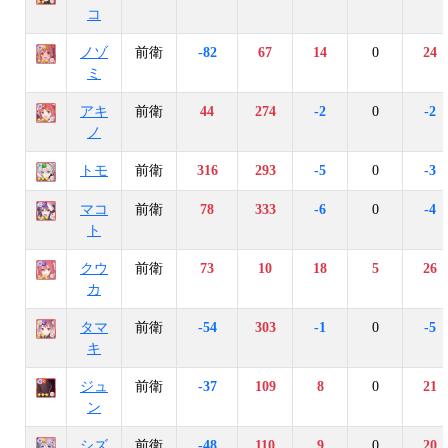
コ
ノゾ
前衛
-82
67
14
0
24
ミ
アキ
前衛
44
274
-2
0
-2
ノ
トモ
前衛
316
293
-5
0
-3
マコ
前衛
78
333
-6
0
-4
ト
クウ
前衛
73
10
18
5
26
カ
タマ
前衛
-54
303
-1
0
-5
キ
ジュ
前衛
-37
109
8
0
21
ン
シズ
前衛
-48
110
9
0
20