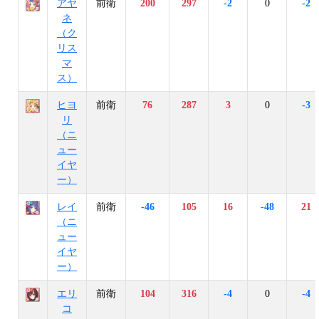
アヤ
前衛
200
297
-2
0
-2
ネ
（ク
リス
マ
ス）
ヒヨ
前衛
76
287
3
0
-3
リ
（ニ
ュー
イヤ
ー）
レイ
前衛
-46
105
16
-48
21
（ニ
ュー
イヤ
ー）
エリ
前衛
104
316
-4
0
-4
コ