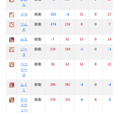
ル
リマ
前衛
-115
-4
21
0
27
ツム
前衛
-174
218
8
0
7
ギ
ルカ
前衛
-7
62
13
0
24
ジー
前衛
259
310
-5
0
-3
タ
ペコ
前衛
36
62
14
0
22
リー
ヌ
ムイ
前衛
289
302
-4
0
-4
ミ
クリ
前衛
176
331
-6
0
-5
ステ
ィー