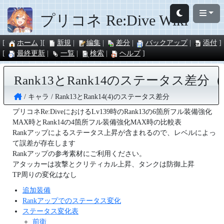
プリコネ Re:Dive Wiki
ホーム
新規
編集
差分
バックアップ
添付
最終更新
一覧
検索
ヘルプ
Rank13とRank14のステータス差
キャラ
Rank13とRank14(4)のステータス差分
プリコネRe:DiveにおけるLv139時のRank13の6箇所フル装備強化
MAX時とRank14の4箇所フル装備強化MAX時の比較表
Rankアップによるステータス上昇が含まれるので、レベルによっ
て誤差が存在します
Rankアップの参考素材にご利用ください。
アタッカーは攻撃とクリティカル上昇、タンクは防御上昇
TP周りの変化はなし
追加装備
Rankアップでのステータス変化
ステータス変化表
前衛