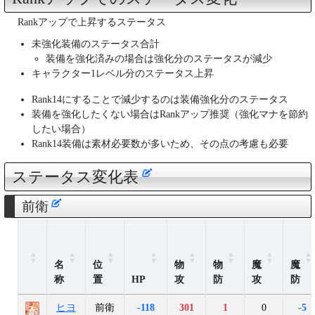
Rankアップで上昇するステータス
未強化装備のステータス合計
装備を強化済みの場合は強化分のステータスが減少
キャラクター1レベル分のステータス上昇
Rank14にすることで減少するのは装備強化分のステータス
装備を強化したくない場合はRankアップ推奨（強化マナを節約
したい場合）
Rank14装備は素材必要数が多いため、その点の考慮も必要
ステータス変化表
前衛
名
位
物
物
魔
魔
称
置
HP
攻
防
攻
防
ヒヨ
前衛
-118
301
1
0
-5